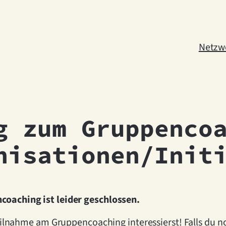
Netzw
g zum Gruppenco
nisationen/Init
oaching ist leider geschlossen.
eilnahme am Gruppencoaching interessierst! Falls du no