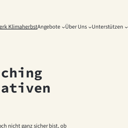
erk Klimaherbst
Angebote
Über Uns
Unterstützen
aching
iativen
ch nicht ganz sicher bist, ob