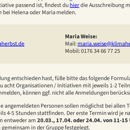
tiative passend ist, findest du
hier
die Ausschreibung m
ch bei Helena oder Maria melden.
Maria Weise:
aherbst.de
Mail:
maria.weise@klimahe
Mobil: 0176 34 66 77 25
ung entschieden hast, fülle bitte das folgende Formul
zu acht Organisationen / Initiativen mit jeweils 1-2 Te
 anmelden, können ggf. nicht alle Anmeldungen berücks
ie angemeldeten Personen sollen möglichst bei allen T
ls 4-5 Stunden stattfinden. Der erste Termin wird je n
en entweder am
20.03., 17.04. oder 24.04. von 11-15
 gemeinsam in der Gruppe festgelegt.