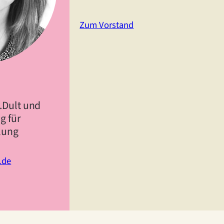
Zum Vorstand
.Dult und
g für
lung
.de