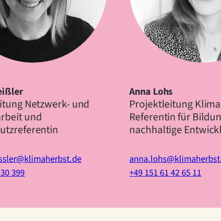
eißler
Anna Lohs
eitung Netzwerk- und
Projektleitung Klima
rbeit und
Referentin für Bildun
utzreferentin
nachhaltige Entwick
ssler@klimaherbst.de
anna.lohs@klimaherbst
 30 399
+49 151 61 42 65 11