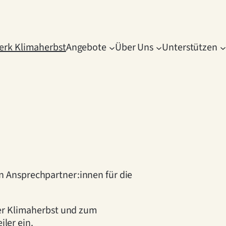
erk Klimaherbst
Angebote
Über Uns
Unterstützen
gen Ansprechpartner:innen für die
er Klimaherbst und zum
iler ein.